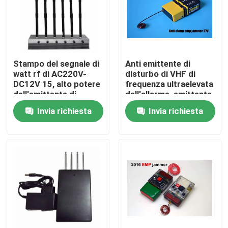
Chi siamo
Giro della fabbrica
Stampo del segnale di
Anti emittente di
watt rf di AC220V-
disturbo di VHF di
DC12V 15, alto potere
frequenza ultraelevata
Controllo di qualità
dell'emittente di
dell'allarme, emittente
disturbo del segnale
di disturbo di Emp di
Invia richiesta
Invia richiesta
del telefono cellulare
alto potere per lo slot
machine 56MHZ
Richiedi un preventivo
Emittenti di disturbo del fuco
Emittente di disturbo del segnale radio
Emittente di disturbo di radiofrequenza