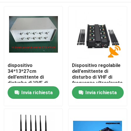
dispositivo
Dispositivo regolabile
34*13*27cm
dell'emittente di
dell'emittente di
disturbo di VHF di
disturbo di VHF di
frequenza ultraelevata
frequenza ultraelevata
di 8 bande per
Casa
Invia richiesta
Invia richiesta
di 25kg 250W per la
bloccare il segnale
rete di 2G 3G 4G Wifi
16W del telefono
cellulare
Prodotti
Video