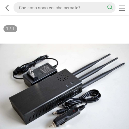
1
/
1