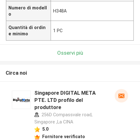
Numero di modell
H348A
o
Quantità di ordin
1 PC
e minimo
Osservi più
Circa noi
Singapore DIGITAL META
PTE. LTD profilo del
produttore
256D Compassvale road,
Singapore ,La CINA
5.0
Fornitore verificato