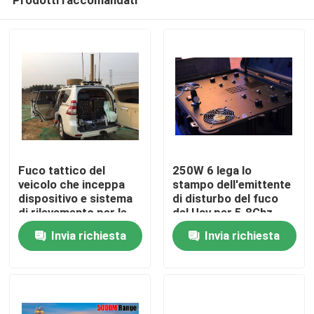
Fuco tattico del
250W 6 lega lo
veicolo che inceppa
stampo dell'emittente
dispositivo e sistema
di disturbo del fuco
di rilevamento per le
del Uav per 5.8Ghz
Casa
zone protette
2.4Ghz 433Mhz
Invia richiesta
Invia richiesta
800Mhz e GPS L1 L2
Prodotti
Video