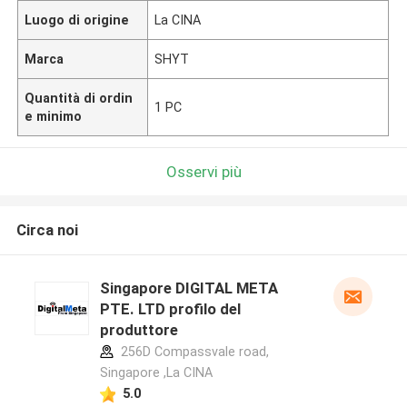
Luogo di origine
La CINA
Marca
SHYT
Quantità di ordin
1 PC
e minimo
Osservi più
Circa noi
Singapore DIGITAL META
PTE. LTD profilo del
produttore
256D Compassvale road,
Singapore ,La CINA
5.0