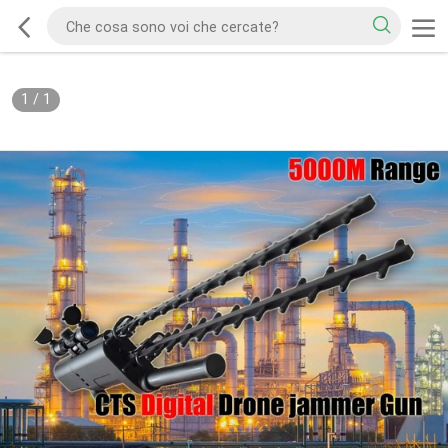
1
/
1