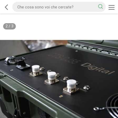
2
/
3