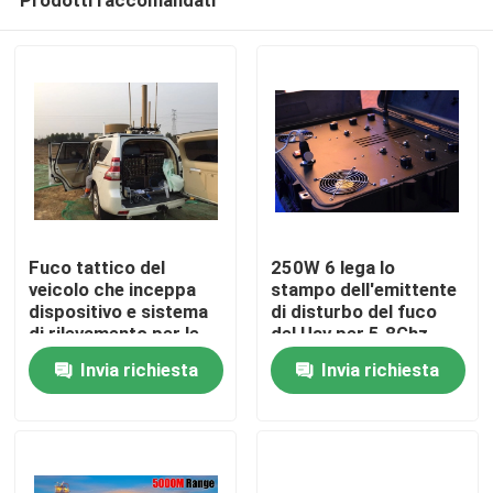
Fuco tattico del
250W 6 lega lo
veicolo che inceppa
stampo dell'emittente
dispositivo e sistema
di disturbo del fuco
di rilevamento per le
del Uav per 5.8Ghz
Casa
zone protette
2.4Ghz 433Mhz
Invia richiesta
Invia richiesta
800Mhz e GPS L1 L2
Prodotti
Video