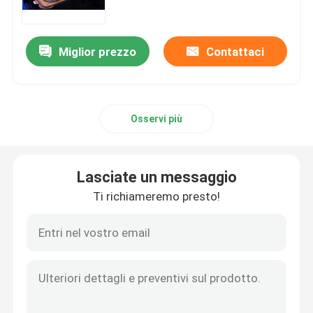
Emittente di disturbo radiofonica del fuco
Miglior prezzo
Contattaci
Emittente di disturbo del segnale della bomba
Osservi più
Emittente di disturbo militare del fuco
emittente di disturbo della bomba del convoglio
Lasciate un messaggio
Ti richiameremo presto!
emittente di disturbo cellulare del segnale
Dispositivo di rilevazione del fuco
emittenti di disturbo del telefono di cella di prigione