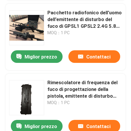
Pacchetto radiofonico dell'uomo
dell'emittente di disturbo del
fuco di GPSL1 GPSL2 2.4G 5.8G
433MHZ con le bande del
MOQ：1 PC
segnale analogico 5
Miglior prezzo
Contattaci
Rimescolatore di frequenza del
fuco di progettazione della
pistola, emittente di disturbo
tutta di comunicazione del fuco
MOQ：1 PC
in una
Miglior prezzo
Contattaci