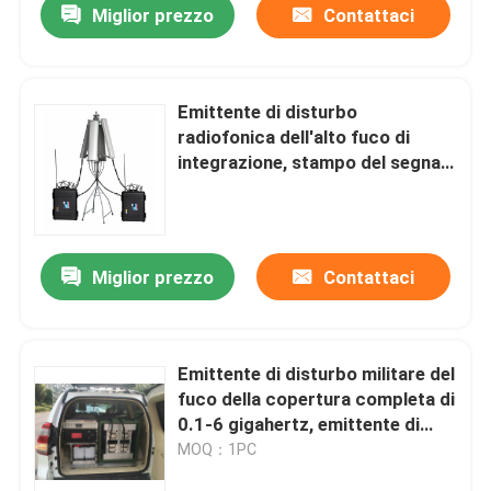
Miglior prezzo
Contattaci
Emittente di disturbo
radiofonica dell'alto fuco di
integrazione, stampo del segnale
del fuco 3000-5000M Range
Miglior prezzo
Contattaci
Casa
Emittente di disturbo militare del
fuco della copertura completa di
Prodotti
0.1-6 gigahertz, emittente di
disturbo ad alta frequenza per i
MOQ：1PC
fuchi
Video