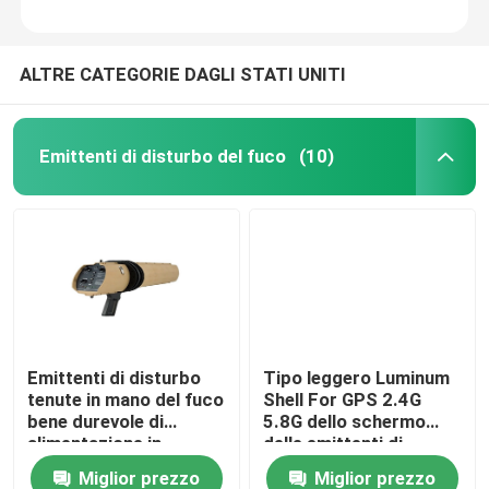
ALTRE CATEGORIE DAGLI STATI UNITI
Emittenti di disturbo del fuco
(10)
Casa
Emittenti di disturbo
Tipo leggero Luminum
tenute in mano del fuco
Shell For GPS 2.4G
Prodotti
bene durevole di
5.8G dello schermo
alimentazione in
delle emittenti di
ingresso entrata di 12
disturbo del fuco 40W
Miglior prezzo
Miglior prezzo
Video
VCC per