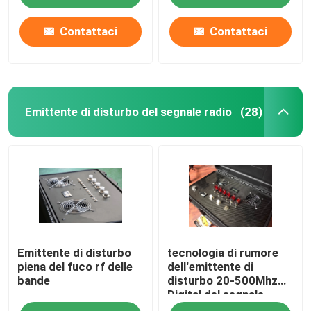
DOTTRINA/PROSCIUTTO/GNSS
GLONASS
Contattaci
Contattaci
Chi siamo
Giro della fabbrica
Emittente di disturbo del segnale radio
(28)
Controllo di qualità
Richiedi un preventivo
Emittenti di disturbo del fuco
Emittente di disturbo
tecnologia di rumore
Emittente di disturbo del segnale radio
piena del fuco rf delle
dell'emittente di
bande
disturbo 20-500Mhz
Digital del segnale
Emittente di disturbo di radiofrequenza
radio di 300M Range