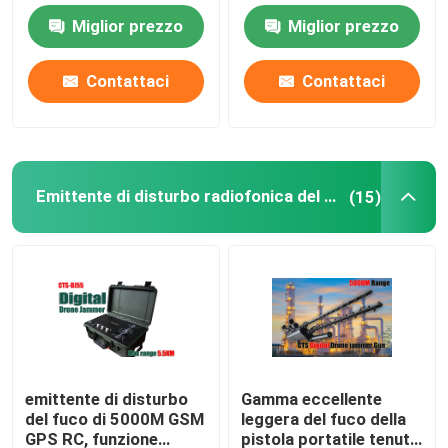
1.2GHz-1.3GHz
per i gruppi di EOD e le
Miglior prezzo
Miglior prezzo
900MHz
forze di lotta al
Emittente di disturbo satellite del segnale
terrorismo
Contattaci
Contattaci
Emittente di disturbo tattica
Emittente di disturbo di comunicazione
Emittente di disturbo radiofonica del fuco
(15)
Emittente di disturbo ad alta frequenza
emittente di disturbo di VHF di frequenza ultraelevata
Anti sistema del fuco
emittente di disturbo
Gamma eccellente
del fuco di 5000M GSM
leggera del fuco della
GPS RC, funzione
pistola portatile tenuta