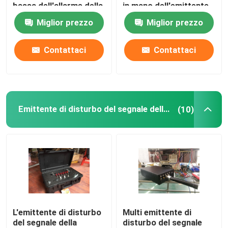
bassa dell'allarme della
in mano dell'emittente
batteria del
di disturbo per militare
Miglior prezzo
Miglior prezzo
rimescolatore del
segnale del fuco
Contattaci
Contattaci
Emittente di disturbo del segnale della bomba
(10)
L'emittente di disturbo
Multi emittente di
del segnale della
disturbo del segnale