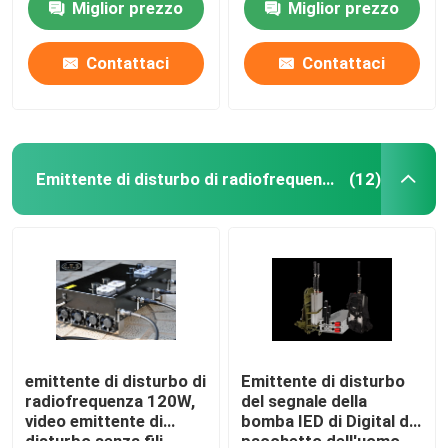
Miglior prezzo
Miglior prezzo
IED
Emittente di disturbo radiofonica del fuco
Contattaci
Contattaci
Emittente di disturbo del segnale della bomba
Emittente di disturbo di radiofrequenza
(12)
Emittente di disturbo militare del fuco
emittente di disturbo della bomba del convoglio
emittente di disturbo cellulare del segnale
Dispositivo di rilevazione del fuco
emittente di disturbo di
Emittente di disturbo
radiofrequenza 120W,
del segnale della
video emittente di
bomba IED di Digital del
emittenti di disturbo del telefono di cella di prigione
disturbo senza fili
pacchetto dell'uomo