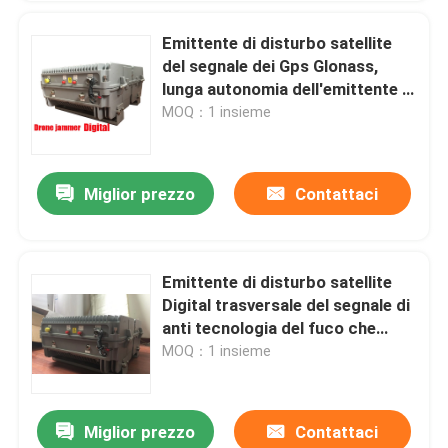
Emittente di disturbo satellite
del segnale dei Gps Glonass,
lunga autonomia dell'emittente di
disturbo 20KM di radiofrequenza
MOQ：1 insieme
del fuco
Miglior prezzo
Contattaci
Emittente di disturbo satellite
Digital trasversale del segnale di
anti tecnologia del fuco che
inceppa fonte
MOQ：1 insieme
Miglior prezzo
Contattaci