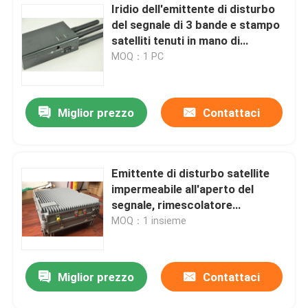
Iridio dell'emittente di disturbo
del segnale di 3 bande e stampo
satelliti tenuti in mano di
radioastronomia
MOQ：1 PC
Miglior prezzo
Contattaci
Emittente di disturbo satellite
impermeabile all'aperto del
segnale, rimescolatore
dell'emittente di disturbo del
MOQ：1 insieme
segnale del fuco di GPS
Miglior prezzo
Contattaci