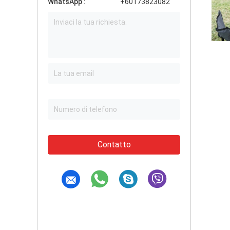
WhatsApp :
+60173823082
Contatto