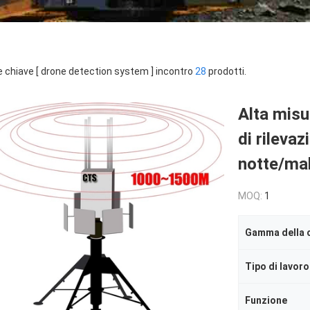
e chiave [ drone detection system ] incontro
28
prodotti.
Alta misu
di rilevaz
notte/ma
MOQ:
1
Gamma della 
Tipo di lavoro
Funzione