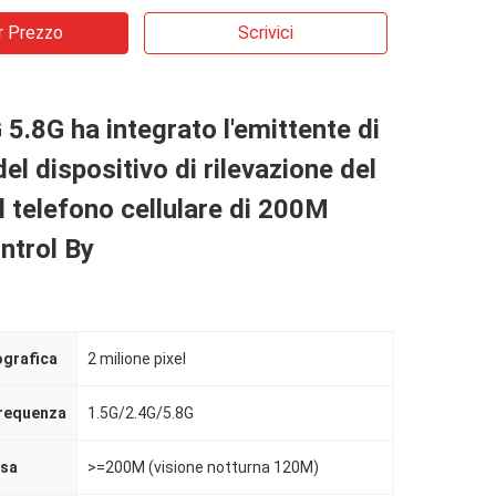
r Prezzo
Scrivici
 5.8G ha integrato l'emittente di
el dispositivo di rilevazione del
il telefono cellulare di 200M
ntrol By
ografica
2 milione pixel
frequenza
1.5G/2.4G/5.8G
esa
>=200M (visione notturna 120M)