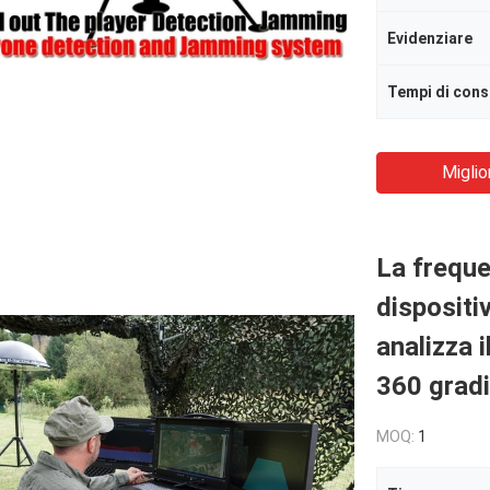
Evidenziare
Tempi di con
Miglio
La freque
dispositiv
analizza 
360 gradi
MOQ:
1