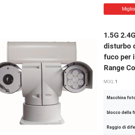
Miglio
1.5G 2.4G
disturbo d
fuco per 
Range Co
MOQ:
1
Macchina fot
blocco della 
Raggio di dif