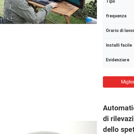
Tipo
frequenza
Orario di lavo
Installi facile
Evidenziare
Miglio
Automatic
di rileva
dello spet