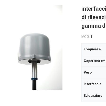
interfacc
di rileva
gamma di
MOQ:
1
Frequenze
Copertura emi
Peso
Interfaccia
Evidenziare