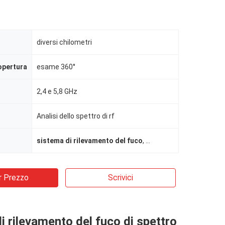
diversi chilometri
opertura
esame 360°
2,4 e 5,8 GHz
Analisi dello spettro di rf
sistema di rilevamento del fuco
,
Anti dispositivo del fuc
r Prezzo
Scrivici
i rilevamento del fuco di spettro