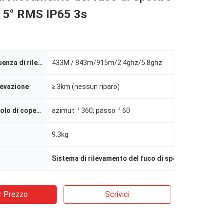
 5° RMS IP65 3s
Banda di frequenza di rilevazione
433M / 843m/915m/2.4ghz/5.8ghz
levazione
≥ 3km (nessun riparo)
Gamma di angolo di copertura
azimut: ° 360; passo: ° 60
9.3kg
Sistema di rilevamento del fuco di spettro di IP65 
r Prezzo
Scrivici