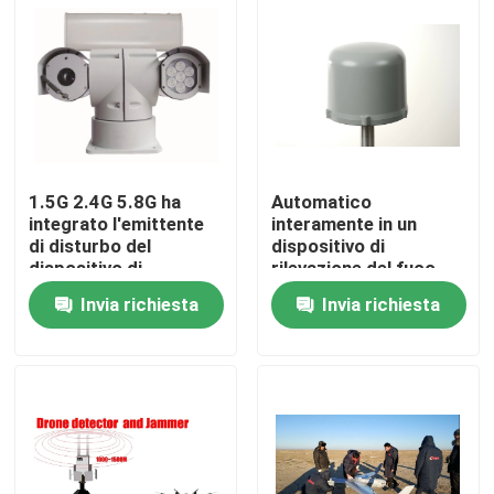
1.5G 2.4G 5.8G ha
Automatico
integrato l'emittente
interamente in un
di disturbo del
dispositivo di
dispositivo di
rilevazione del fuco
rilevazione del fuco
Rader con analisi dello
Invia richiesta
Invia richiesta
per il telefono
spettro di rf
cellulare di 200M
Casa
Range Control By
Prodotti
Video