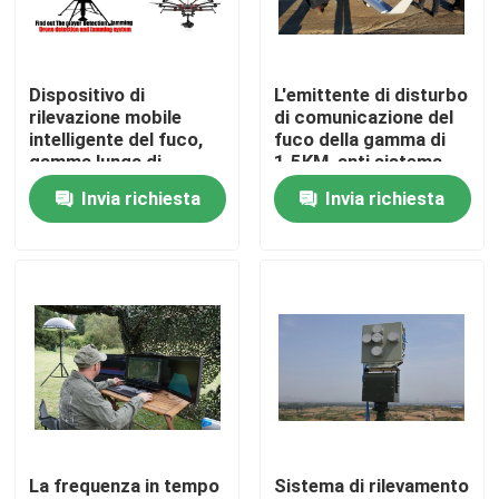
Chi siamo
Dispositivo di
L'emittente di disturbo
rilevazione mobile
di comunicazione del
Giro della fabbrica
intelligente del fuco,
fuco della gamma di
gamma lunga di
1.5KM, anti sistema
rilevazione
del fuco per
Invia richiesta
Invia richiesta
Controllo di qualità
dell'emittente di
individuare individua
disturbo del fuco rf
per identificare
Richiedi un preventivo
Emittenti di disturbo del fuco
Emittente di disturbo del segnale radio
La frequenza in tempo
Sistema di rilevamento
Emittente di disturbo di radiofrequenza