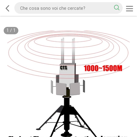
1
/
1