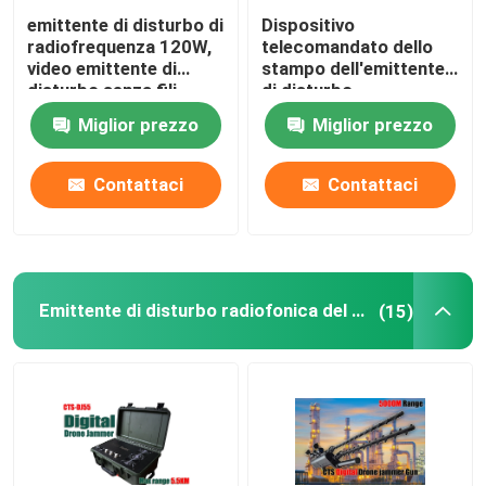
emittente di disturbo di
Dispositivo
radiofrequenza 120W,
telecomandato dello
video emittente di
stampo dell'emittente
disturbo senza fili
di disturbo
1.2GHz-1.3GHz
dell'automobile
Miglior prezzo
Miglior prezzo
900MHz
dell'emittente di
disturbo di
radiofrequenza di
Contattaci
Contattaci
frequenza ultraelevata
433MHZ
Emittente di disturbo radiofonica del fuco
(15)