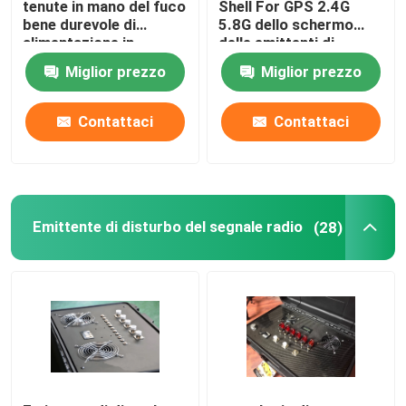
tenute in mano del fuco
Shell For GPS 2.4G
bene durevole di
5.8G dello schermo
alimentazione in
delle emittenti di
ingresso entrata di 12
disturbo del fuco 40W
Miglior prezzo
Miglior prezzo
VCC per
DOTTRINA/PROSCIUTTO/GNSS
GLONASS
Contattaci
Contattaci
Emittente di disturbo del segnale radio
(28)