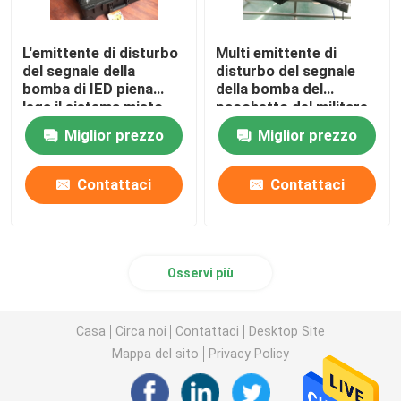
L'emittente di disturbo
Multi emittente di
del segnale della
disturbo del segnale
bomba di IED piena
della bomba del
lega il sistema misto
pacchetto del militare
20-500mhz di blocco
delle bande con il
Miglior prezzo
Miglior prezzo
di rumore di Digital
convoglio di alto
potere che inceppa
sistema
Contattaci
Contattaci
Osservi più
Casa
Circa noi
Contattaci
Desktop Site
Mappa del sito
Privacy Policy