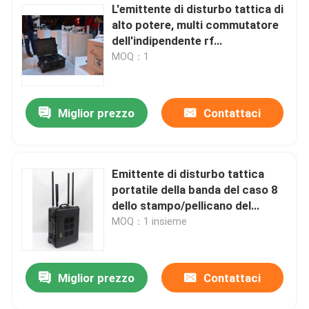
L'emittente di disturbo tattica di
alto potere, multi commutatore
dell'indipendente rf
dell'emittente di disturbo della
MOQ：1
banda ha controllato
Miglior prezzo
Contattaci
Emittente di disturbo tattica
portatile della banda del caso 8
dello stampo/pellicano del
segnale dell'emittente di
MOQ：1 insieme
disturbo di 3088B 205W
Miglior prezzo
Contattaci