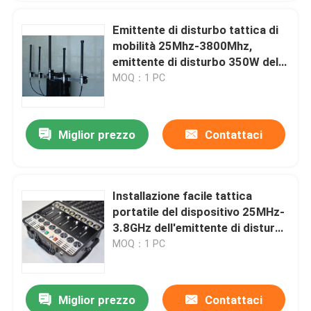
Emittente di disturbo tattica di
mobilità 25Mhz-3800Mhz,
emittente di disturbo 350W del
segnale di alto potere di
MOQ：1 PC
frequenza ultraelevata di VHF
Miglior prezzo
Contattaci
Installazione facile tattica
portatile del dispositivo 25MHz-
3.8GHz dell'emittente di disturbo
dei semi compatti
MOQ：1 PC
Miglior prezzo
Contattaci