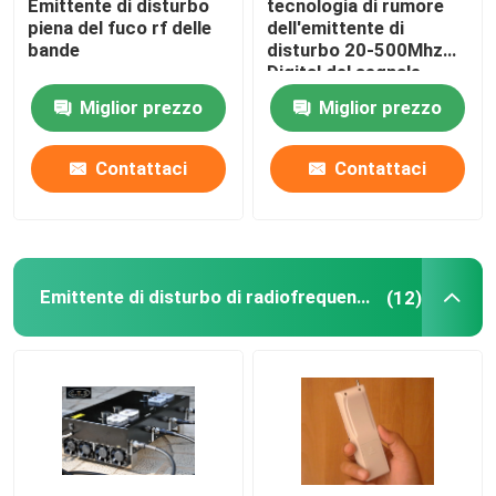
Emittente di disturbo
tecnologia di rumore
piena del fuco rf delle
dell'emittente di
bande
disturbo 20-500Mhz
Digital del segnale
radio di 300M Range
Miglior prezzo
Miglior prezzo
IED
Contattaci
Contattaci
Emittente di disturbo di radiofrequenza
(12)