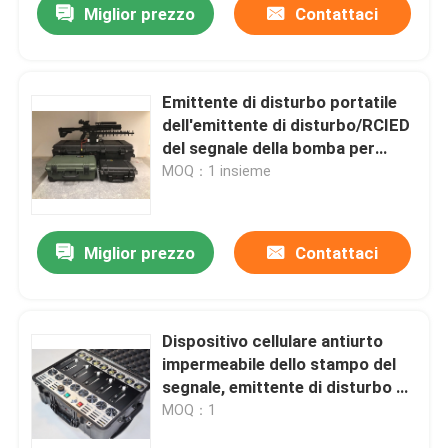
Miglior prezzo
Contattaci
Emittente di disturbo portatile
dell'emittente di disturbo/RCIED
del segnale della bomba per
polizia militare
MOQ：1 insieme
Miglior prezzo
Contattaci
Casa
Dispositivo cellulare antiurto
impermeabile dello stampo del
Prodotti
segnale, emittente di disturbo di
frequenza del telefono cellulare
MOQ：1
Video