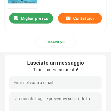
Wukong
Emittente di disturbo radiofonica del fuco
Miglior prezzo
Contattaci
Emittente di disturbo del segnale della bomba
Osservi più
Emittente di disturbo militare del fuco
emittente di disturbo della bomba del convoglio
Lasciate un messaggio
Ti richiameremo presto!
emittente di disturbo cellulare del segnale
Dispositivo di rilevazione del fuco
emittenti di disturbo del telefono di cella di prigione