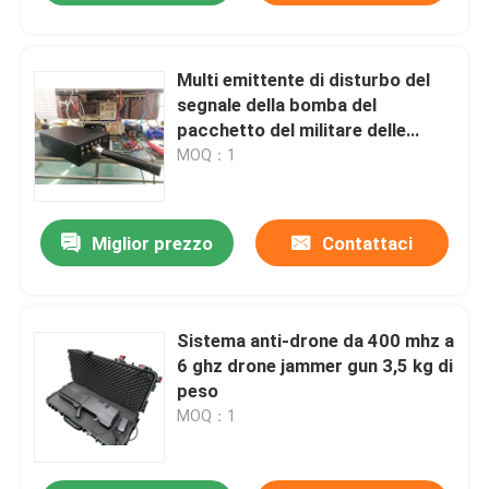
Multi emittente di disturbo del
segnale della bomba del
pacchetto del militare delle
bande con il convoglio di alto
MOQ：1
potere che inceppa sistema
Miglior prezzo
Contattaci
Sistema anti-drone da 400 mhz a
6 ghz drone jammer gun 3,5 kg di
peso
MOQ：1