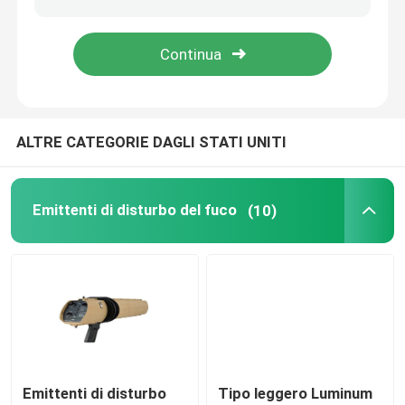
Emittente di disturbo satellite del segnale
Emittente di disturbo tattica
ALTRE CATEGORIE DAGLI STATI UNITI
Emittente di disturbo di comunicazione
Emittenti di disturbo del fuco
(10)
Emittente di disturbo ad alta frequenza
emittente di disturbo di VHF di frequenza ultraelevata
Anti sistema del fuco
Emittenti di disturbo
Tipo leggero Luminum