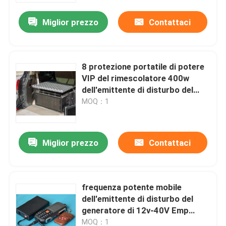
Miglior prezzo
Contattaci
Chi siamo
Giro della fabbrica
8 protezione portatile di potere
VIP del rimescolatore 400w
dell'emittente di disturbo del
Controllo di qualità
segnale della bomba di
MOQ：1
frequenza ultraelevata di VHF
Richiedi un preventivo
delle bande
Miglior prezzo
Contattaci
Emittenti di disturbo del fuco
frequenza potente mobile
Emittente di disturbo del segnale radio
dell'emittente di disturbo del
generatore di 12v-40V Emp
Emittente di disturbo di radiofrequenza
multi/emittente di disturbo di
MOQ：1