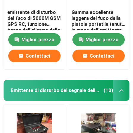
emittente di disturbo
Gamma eccellente
del fuco di 5000M GSM
leggera del fuco della
GPS RC, funzione
pistola portatile tenuta
bassa dell'allarme della
in mano dell'emittente
batteria del
di disturbo per militare
Miglior prezzo
Miglior prezzo
rimescolatore del
segnale del fuco
Contattaci
Contattaci
Emittente di disturbo del segnale della bomba
(10)