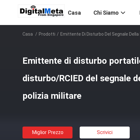
Casa
Chi Siamo
Casa
/
Prodotti
/
Emittente Di Disturbo Del Segnale Dell
Emittente di disturbo portatil
disturbo/RCIED del segnale d
polizia militare
Miglior Prezzo
Scrivici