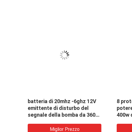
batteria di 20mhz -6ghz 12V
8 prot
OD,
emittente di disturbo del
potere
segnale della bomba da 360
400w d
di
gradi
distur
e
bomba
Miglior Prezzo