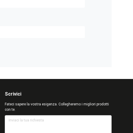
Scrivici
Fateci sapere la vostra esigenza. Collegheremo i migliori prodotti
con te.