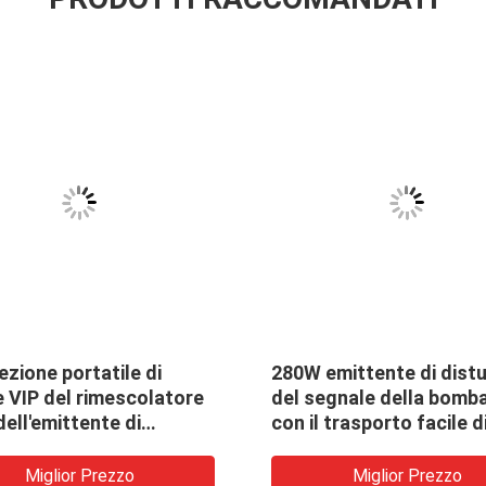
ezione portatile di
280W emittente di dist
 VIP del rimescolatore
del segnale della bomba
ell'emittente di
con il trasporto facile d
bo del segnale della
energia elettromagneti
 di frequenza
Miglior Prezzo
Miglior Prezzo