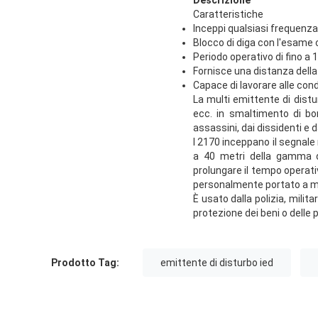
Caratteristiche
Inceppi qualsiasi frequenza
Blocco di diga con l'esame
Periodo operativo di fino a 1
Fornisce una distanza della
Capace di lavorare alle con
La multi emittente di distur
ecc. in smaltimento di bomb
assassini, dai dissidenti e d
I 2170 inceppano il segnale
a 40 metri della gamma di
prolungare il tempo operati
personalmente portato a man
È usato dalla polizia, milit
protezione dei beni o delle p
Prodotto Tag:
emittente di disturbo ied