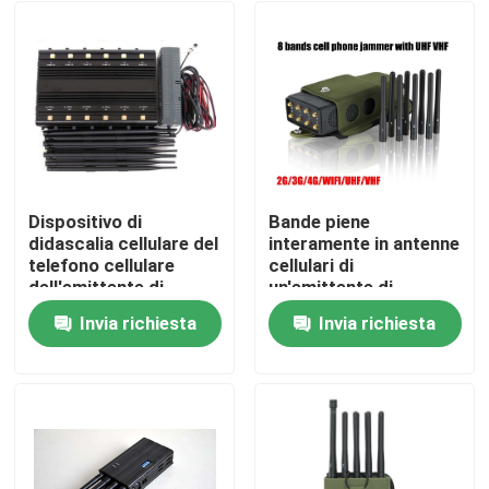
Dispositivo di
Bande piene
didascalia cellulare del
interamente in antenne
telefono cellulare
cellulari di
dell'emittente di
un'emittente di
disturbo del segnale
disturbo 12 del
Invia richiesta
Invia richiesta
delle bande della rete
segnale che bloccano
Casa
14 330x 238 x 60mm
il segnale di GPS WiFi
rf
Prodotti
Video