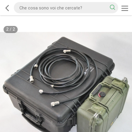
2
/
2