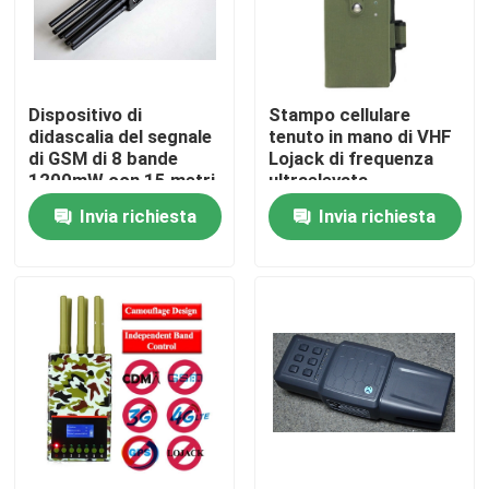
Chi siamo
Dispositivo di
Stampo cellulare
Giro della fabbrica
didascalia del segnale
tenuto in mano di VHF
di GSM di 8 bande
Lojack di frequenza
1200mW con 15 metri
ultraelevata
Controllo di qualità
che lavorano raggio
dell'emittente di
Invia richiesta
Invia richiesta
disturbo del segnale di
8 bande 3-5M Range
Richiedi un preventivo
Emittenti di disturbo del fuco
Emittente di disturbo del segnale radio
Emittente di disturbo di radiofrequenza