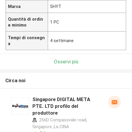
Marca
SHYT
Quantità di ordin
1 PC
e minimo
Tempi di consegn
4 settimane
a
Osservi più
Circa noi
Singapore DIGITAL META
PTE. LTD profilo del
produttore
256D Compassvale road,
Singapore ,La CINA