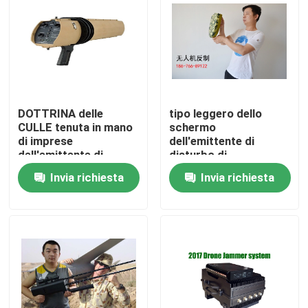
Chi siamo
Giro della fabbrica
DOTTRINA delle
tipo leggero dello
Controllo di qualità
CULLE tenuta in mano
schermo
di imprese
dell'emittente di
dell'emittente di
disturbo di
disturbo del segnale di
radiofrequenza del
Richiedi un preventivo
Invia richiesta
Invia richiesta
1500M Jamming
fuco 55W per GPS
Range Drone bloccare
2.4G 5.8G
tutti i tipi di Uav
Emittenti di disturbo del fuco
Emittente di disturbo del segnale radio
Emittente di disturbo di radiofrequenza