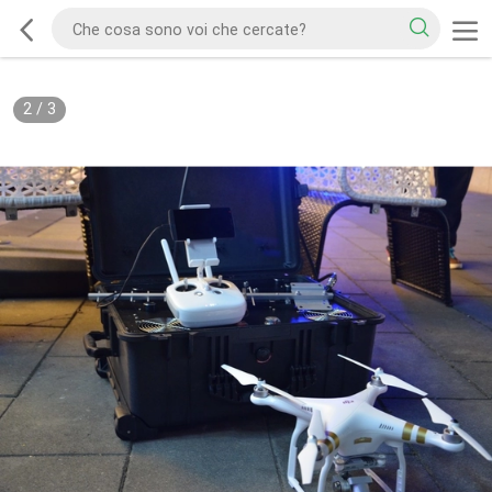
2
/
3