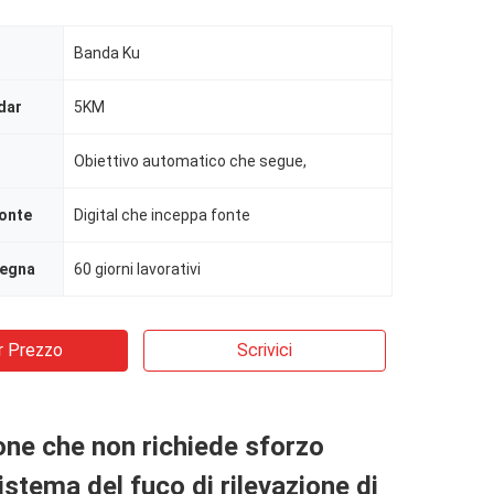
Banda Ku
dar
5KM
Obiettivo automatico che segue,
fonte
Digital che inceppa fonte
segna
60 giorni lavorativi
r Prezzo
Scrivici
one che non richiede sforzo
sistema del fuco di rilevazione di