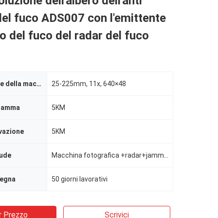
luzione dell'albero dell'anti
el fuco ADS007 con l'emittente
bo del fuco del radar del fuco
Identificazione della macchina fotografica
25-225mm, 11x, 640×48
 gamma
5KM
vazione
5KM
lude
Macchina fotografica +radar+jammer
segna
50 giorni lavorativi
r Prezzo
Scrivici