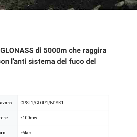
GLONASS di 5000m che raggira
on l'anti sistema del fuco del
lavoro
GPSL1/GLOR1/BDSB1
tere
≤100mw
oro
≥5km