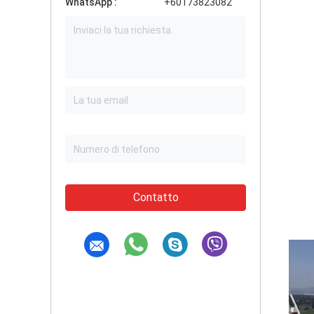
WhatsApp :
+60173823082
Contatto