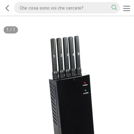
1
/
1