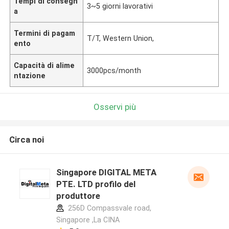
Tempi di consegn
3~5 giorni lavorativi
a
Termini di pagam
T/T, Western Union,
ento
Capacità di alime
3000pcs/month
ntazione
Osservi più
Circa noi
Singapore DIGITAL META
PTE. LTD profilo del
produttore
256D Compassvale road,
Singapore ,La CINA