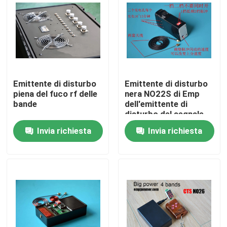
Chi siamo
Giro della fabbrica
Emittente di disturbo
Emittente di disturbo
Controllo di qualità
piena del fuco rf delle
nera NO22S di Emp
bande
dell'emittente di
disturbo del segnale
radio 36V con
Richiedi un preventivo
Invia richiesta
Invia richiesta
frequenza della
correzione e della
miscela
Emittenti di disturbo del fuco
Emittente di disturbo del segnale radio
Emittente di disturbo di radiofrequenza