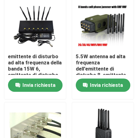
emittente di disturbo
5.5W antenna ad alta
ad alta frequenza della
frequenza
banda 15W 6,
dell'emittente di
emittente di disturbo
disturbo 8, emittente
mobile del segnale
di disturbo portatile
Invia richiesta
Invia richiesta
della rete per la sala
del telefono cellulare
riunioni
con il caso di nylon
Casa
Lojack
Prodotti
Video