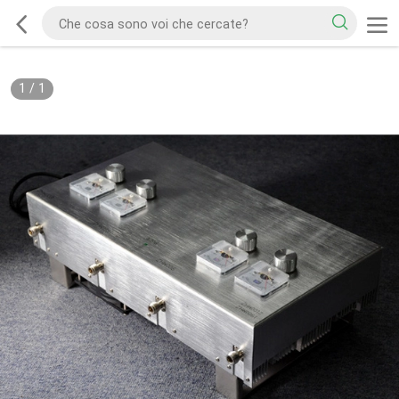
1
/
1